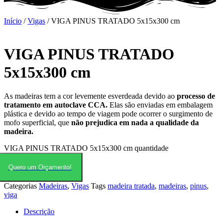
Início
/
Vigas
/ VIGA PINUS TRATADO 5x15x300 cm
VIGA PINUS TRATADO
5x15x300 cm
As madeiras tem a cor levemente esverdeada devido ao
processo de
tratamento em autoclave CCA.
Elas são enviadas em embalagem
plástica e devido ao tempo de viagem pode ocorrer o surgimento de
mofo superficial, que
não prejudica em nada a qualidade da
madeira.
VIGA PINUS TRATADO 5x15x300 cm quantidade
Quero um Orçamento!
Categorias
Madeiras
,
Vigas
Tags
madeira tratada
,
madeiras
,
pinus
,
viga
Descrição